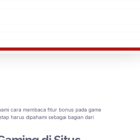
emahami cara membaca fitur bonus pada game
etap harus dipahami sebagai bagian dari