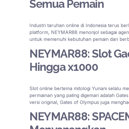
Semua Pemain
Industri taruhan online di Indonesia terus 
platform, NEYMAR88 menonjol sebagai agen sb
untuk memenuhi kebutuhan pemain dari berb
NEYMAR88: Slot Gac
Hingga x1000
Slot online bertema mitologi Yunani selalu m
permainan yang paling digemari adalah Gate
versi original, Gates of Olympus juga mengha
NEYMAR88: SPACEMAN