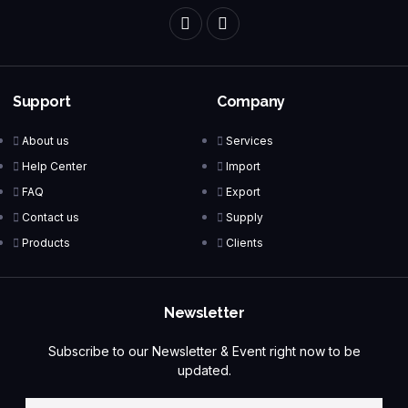
Support
Company
About us
Services
Help Center
Import
FAQ
Export
Contact us
Supply
Products
Clients
Newsletter
Subscribe to our Newsletter & Event right now to be
updated.