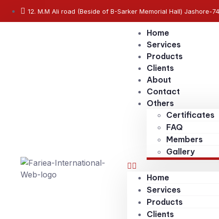
12. M.M Ali road (Beside of B-Sarker Memorial Hall) Jashore-7
Home
Services
Products
Clients
About
Contact
Others
Certificates
FAQ
Members
Gallery
Home
Services
Products
Clients