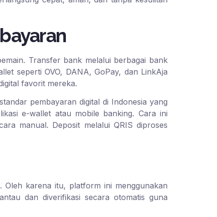
bayaran
main. Transfer bank melalui berbagai bank
-wallet seperti OVO, DANA, GoPay, dan LinkAja
gital favorit mereka.
tandar pembayaran digital di Indonesia yang
i e-wallet atau mobile banking. Cara ini
ara manual. Deposit melalui QRIS diproses
Oleh karena itu, platform ini menggunakan
antau dan diverifikasi secara otomatis guna