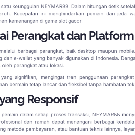
ah satu keunggulan NEYMAR88. Dalam hitungan detik setel
aruh. Kecepatan ini menghindarkan pemain dari jeda w
en kemenangan di game slot gacor.
i Perangkat dan Platform
lalui berbagai perangkat, baik desktop maupun mobile. 
g dan e-wallet yang banyak digunakan di Indonesia. Deng
 oleh perangkat atau lokasi.
 yang signifikan, mengingat tren penggunaan perangkat
 bermain tetap lancar dan fleksibel tanpa hambatan tekn
yang Responsif
emain dalam setiap proses transaksi, NEYMAR88 menye
fesional dan ramah dapat menangani berbagai kendala tr
ang metode pembayaran, atau bantuan teknis lainnya, layan