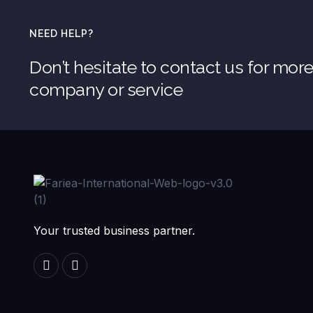
NEED HELP?
Don’t hesitate to contact us for mor
company or service
Your trusted business partner.