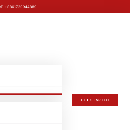
m
+8801720944889
GET STARTED