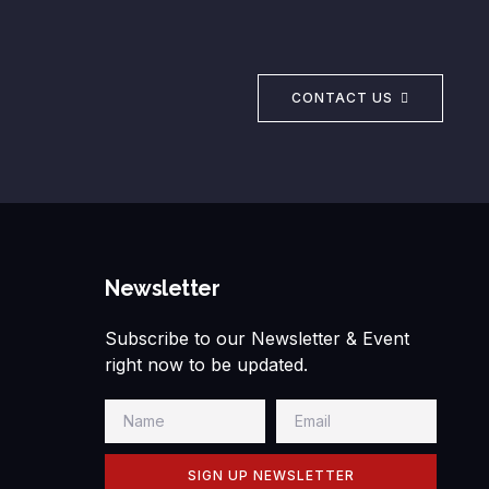
CONTACT US
Newsletter
Subscribe to our Newsletter & Event
right now to be updated.
SIGN UP NEWSLETTER