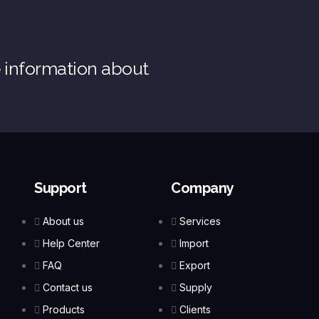
e information about
Support
Company
About us
Services
Help Center
Import
FAQ
Export
Contact us
Supply
Products
Clients