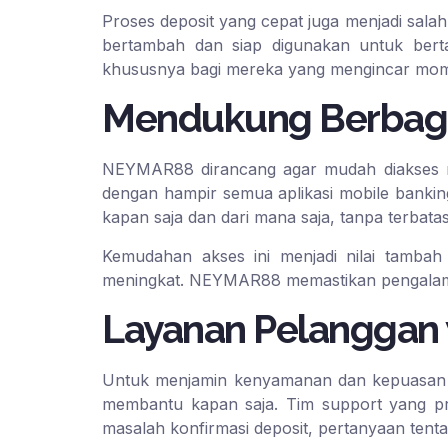
Proses deposit yang cepat juga menjadi sal
bertambah dan siap digunakan untuk bert
khususnya bagi mereka yang mengincar mom
Mendukung Berbaga
NEYMAR88 dirancang agar mudah diakses me
dengan hampir semua aplikasi mobile bankin
kapan saja dan dari mana saja, tanpa terbatas
Kemudahan akses ini menjadi nilai tambah
meningkat. NEYMAR88 memastikan pengalaman
Layanan Pelanggan 
Untuk menjamin kenyamanan dan kepuasan p
membantu kapan saja. Tim support yang pro
masalah konfirmasi deposit, pertanyaan tent