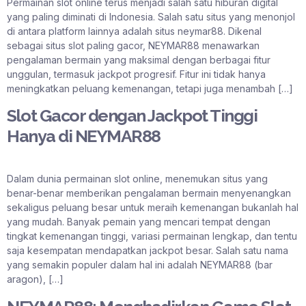
Permainan slot online terus menjadi salah satu hiburan digital
yang paling diminati di Indonesia. Salah satu situs yang menonjol
di antara platform lainnya adalah situs neymar88. Dikenal
sebagai situs slot paling gacor, NEYMAR88 menawarkan
pengalaman bermain yang maksimal dengan berbagai fitur
unggulan, termasuk jackpot progresif. Fitur ini tidak hanya
meningkatkan peluang kemenangan, tetapi juga menambah […]
Slot Gacor dengan Jackpot Tinggi
Hanya di NEYMAR88
Dalam dunia permainan slot online, menemukan situs yang
benar-benar memberikan pengalaman bermain menyenangkan
sekaligus peluang besar untuk meraih kemenangan bukanlah hal
yang mudah. Banyak pemain yang mencari tempat dengan
tingkat kemenangan tinggi, variasi permainan lengkap, dan tentu
saja kesempatan mendapatkan jackpot besar. Salah satu nama
yang semakin populer dalam hal ini adalah NEYMAR88 (bar
aragon), […]