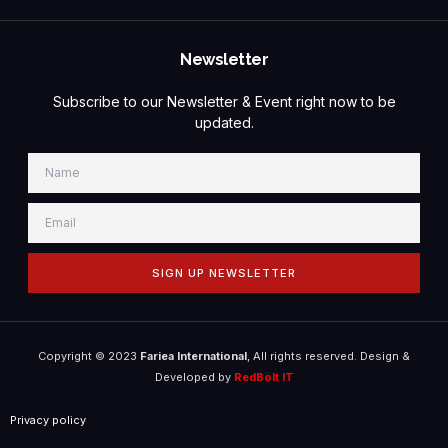
Newsletter
Subscribe to our Newsletter & Event right now to be
updated.
SIGN UP NEWSLETTER
Copyright © 2023
Fariea International
, All rights reserved. Design &
Developed by
RedBolt IT
Privacy policy