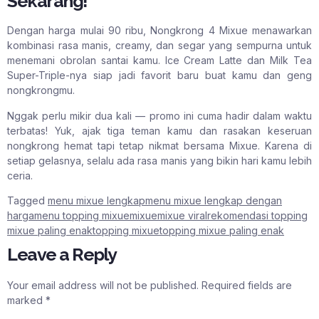
Sekarang!
Dengan harga mulai 90 ribu, Nongkrong 4 Mixue menawarkan
kombinasi rasa manis, creamy, dan segar yang sempurna untuk
menemani obrolan santai kamu. Ice Cream Latte dan Milk Tea
Super-Triple-nya siap jadi favorit baru buat kamu dan geng
nongkrongmu.
Nggak perlu mikir dua kali — promo ini cuma hadir dalam waktu
terbatas! Yuk, ajak tiga teman kamu dan rasakan keseruan
nongkrong hemat tapi tetap nikmat bersama Mixue. Karena di
setiap gelasnya, selalu ada rasa manis yang bikin hari kamu lebih
ceria.
Tagged
menu mixue lengkap
menu mixue lengkap dengan
harga
menu topping mixue
mixue
mixue viral
rekomendasi topping
mixue paling enak
topping mixue
topping mixue paling enak
Leave a Reply
Your email address will not be published.
Required fields are
marked
*