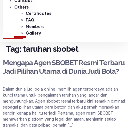
Contact
Others
Certificates
FAQ
Members
Gallery
Tag:
taruhan sbobet
Mengapa Agen SBOBET Resmi Terbaru
Jadi Pilihan Utama di Dunia Judi Bola?
Dalam dunia judi bola online, memilih agen terpercaya adalah
kunci utama untuk pengalaman taruhan yang lancar dan
menguntungkan. Agen sbobet resmi terbaru kini semakin diminati
sebagai pilihan utama para bettor, dan aku pernah merasakan
sendiri kenapa hal itu terjadi. Pertama, agen resmi SBOBET
menawarkan platform yang legal dan aman, menjamin setiap
transaksi dan data pribadi pemain […]