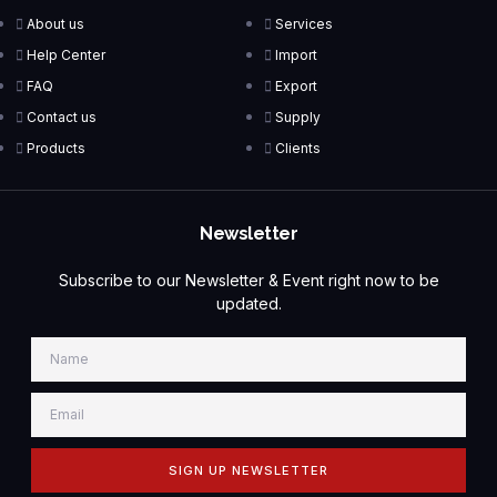
About us
Services
Help Center
Import
FAQ
Export
Contact us
Supply
Products
Clients
Newsletter
Subscribe to our Newsletter & Event right now to be
updated.
SIGN UP NEWSLETTER