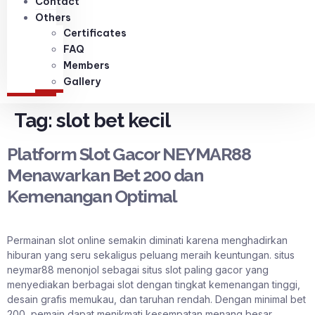
Contact
Others
Certificates
FAQ
Members
Gallery
Tag:
slot bet kecil
Platform Slot Gacor NEYMAR88
Menawarkan Bet 200 dan
Kemenangan Optimal
Permainan slot online semakin diminati karena menghadirkan
hiburan yang seru sekaligus peluang meraih keuntungan. situs
neymar88 menonjol sebagai situs slot paling gacor yang
menyediakan berbagai slot dengan tingkat kemenangan tinggi,
desain grafis memukau, dan taruhan rendah. Dengan minimal bet
200, pemain dapat menikmati kesempatan menang besar