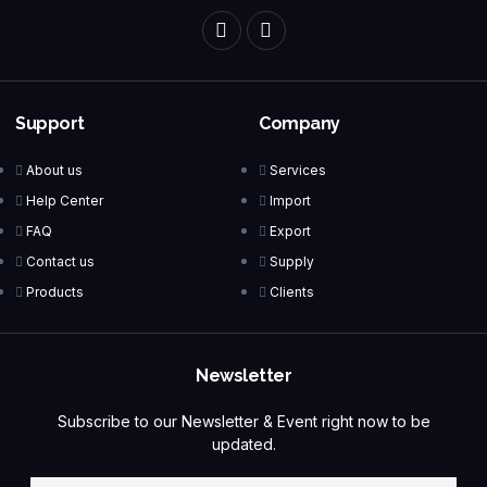
Support
Company
About us
Services
Help Center
Import
FAQ
Export
Contact us
Supply
Products
Clients
Newsletter
Subscribe to our Newsletter & Event right now to be
updated.