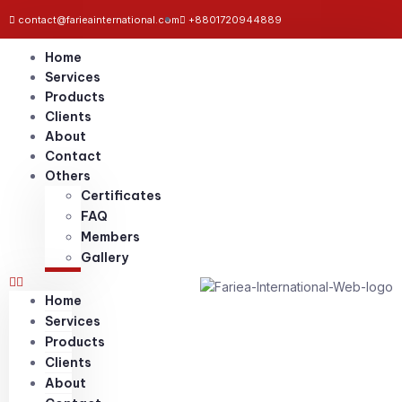
contact@farieainternational.com
+8801720944889
Home
Services
Products
Clients
About
Contact
Others
Certificates
FAQ
Members
Gallery
Home
Services
Products
Clients
About