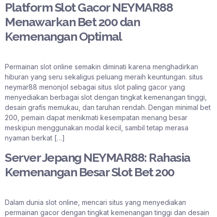
Platform Slot Gacor NEYMAR88
Menawarkan Bet 200 dan
Kemenangan Optimal
Permainan slot online semakin diminati karena menghadirkan
hiburan yang seru sekaligus peluang meraih keuntungan. situs
neymar88 menonjol sebagai situs slot paling gacor yang
menyediakan berbagai slot dengan tingkat kemenangan tinggi,
desain grafis memukau, dan taruhan rendah. Dengan minimal bet
200, pemain dapat menikmati kesempatan menang besar
meskipun menggunakan modal kecil, sambil tetap merasa
nyaman berkat […]
Server Jepang NEYMAR88: Rahasia
Kemenangan Besar Slot Bet 200
Dalam dunia slot online, mencari situs yang menyediakan
permainan gacor dengan tingkat kemenangan tinggi dan desain