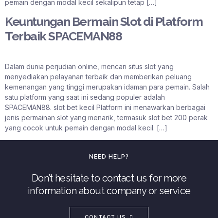
pemain dengan modal kecil sekalipun tetap […]
Keuntungan Bermain Slot di Platform
Terbaik SPACEMAN88
Dalam dunia perjudian online, mencari situs slot yang
menyediakan pelayanan terbaik dan memberikan peluang
kemenangan yang tinggi merupakan idaman para pemain. Salah
satu platform yang saat ini sedang populer adalah
SPACEMAN88. slot bet kecil Platform ini menawarkan berbagai
jenis permainan slot yang menarik, termasuk slot bet 200 perak
yang cocok untuk pemain dengan modal kecil. […]
NEED HELP?
Don’t hesitate to contact us for more
information about company or service
CONTACT US