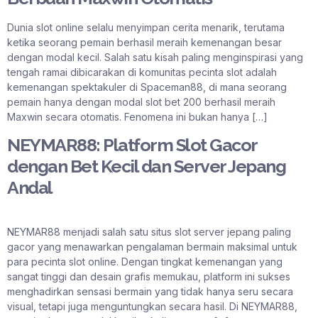
Dunia slot online selalu menyimpan cerita menarik, terutama
ketika seorang pemain berhasil meraih kemenangan besar
dengan modal kecil. Salah satu kisah paling menginspirasi yang
tengah ramai dibicarakan di komunitas pecinta slot adalah
kemenangan spektakuler di Spaceman88, di mana seorang
pemain hanya dengan modal slot bet 200 berhasil meraih
Maxwin secara otomatis. Fenomena ini bukan hanya […]
NEYMAR88: Platform Slot Gacor
dengan Bet Kecil dan Server Jepang
Andal
NEYMAR88 menjadi salah satu situs slot server jepang paling
gacor yang menawarkan pengalaman bermain maksimal untuk
para pecinta slot online. Dengan tingkat kemenangan yang
sangat tinggi dan desain grafis memukau, platform ini sukses
menghadirkan sensasi bermain yang tidak hanya seru secara
visual, tetapi juga menguntungkan secara hasil. Di NEYMAR88,