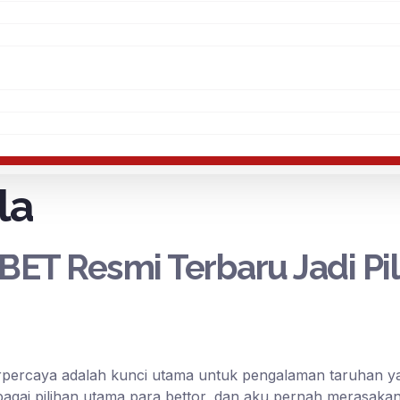
la
T Resmi Terbaru Jadi Pil
 terpercaya adalah kunci utama untuk pengalaman taruhan
bagai pilihan utama para bettor, dan aku pernah merasakan 