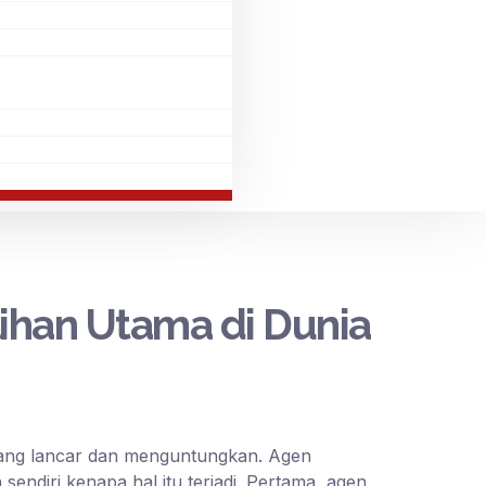
ihan Utama di Dunia
 yang lancar dan menguntungkan. Agen
sendiri kenapa hal itu terjadi. Pertama, agen