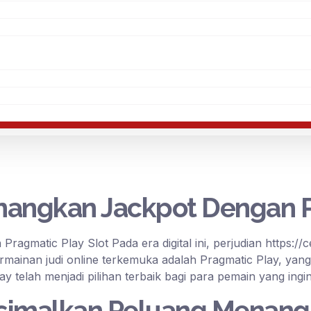
nangkan Jackpot Dengan P
matic Play Slot Pada era digital ini, perjudian https://ce
rmainan judi online terkemuka adalah Pragmatic Play, yang 
ay telah menjadi pilihan terbaik bagi para pemain yang ingi
simalkan Peluang Menang 