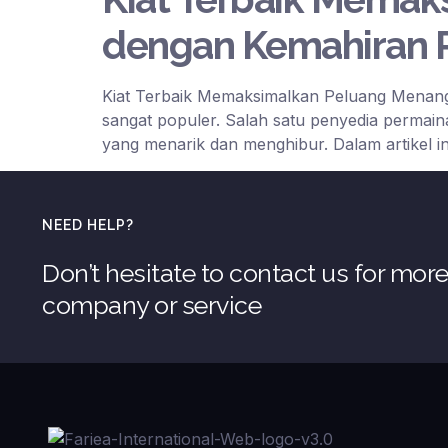
dengan Kemahiran P
Kiat Terbaik Memaksimalkan Peluang Menang d
sangat populer. Salah satu penyedia permain
yang menarik dan menghibur. Dalam artikel 
NEED HELP?
Don’t hesitate to contact us for mor
company or service