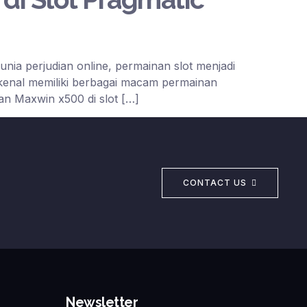
ia perjudian online, permainan slot menjadi
dikenal memiliki berbagai macam permainan
an Maxwin x500 di slot […]
CONTACT US
Newsletter