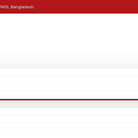
-7400, Bangladesh.