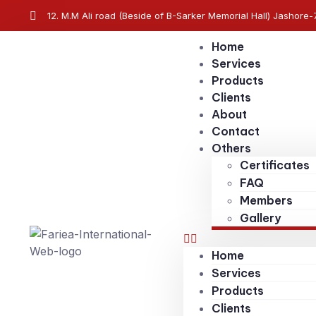
12. M.M Ali road (Beside of B-Sarker Memorial Hall) Jashore
Home
Services
Products
Clients
About
Contact
Others
Certificates
FAQ
Members
Gallery
Home
Services
Products
Clients