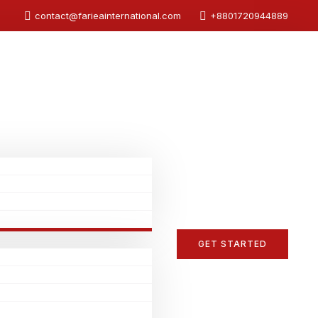
contact@farieainternational.com
+8801720944889
GET STARTED