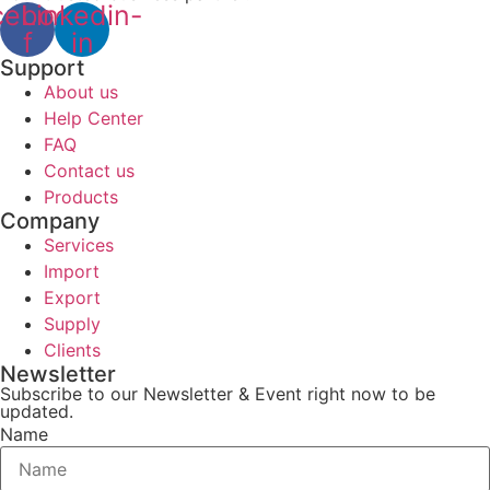
cebook-
Linkedin-
f
in
Support
About us
Help Center
FAQ
Contact us
Products
Company
Services
Import
Export
Supply
Clients
Newsletter
Subscribe to our Newsletter & Event right now to be
updated.
Name