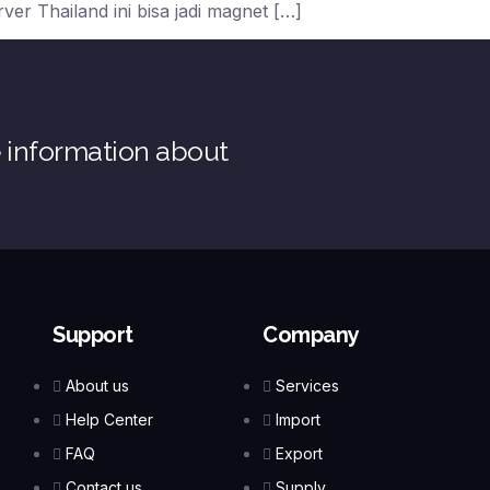
er Thailand ini bisa jadi magnet […]
e information about
Support
Company
About us
Services
Help Center
Import
FAQ
Export
Contact us
Supply