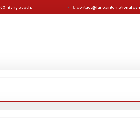
400, Bangladesh.
contact@farieainternational.co