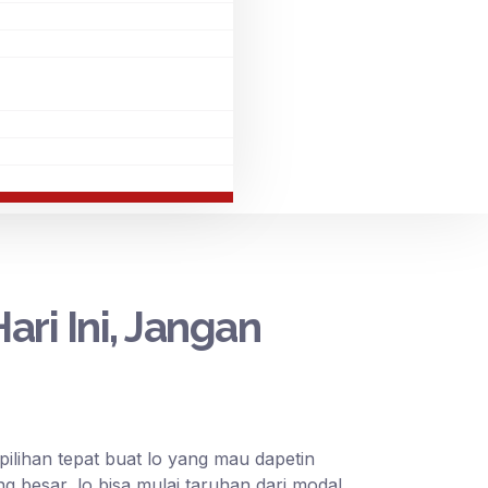
ri Ini, Jangan
pilihan tepat buat lo yang mau dapetin
besar, lo bisa mulai taruhan dari modal