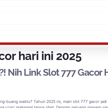
cor hari ini 2025
Nih Link Slot 777 Gacor Ha
ng-buang waktu? Tahun 2025 ini, main slot 777 gacor jadi 
.com/ maksimal tanpa ribet. Dengan peluang maxwin yang 