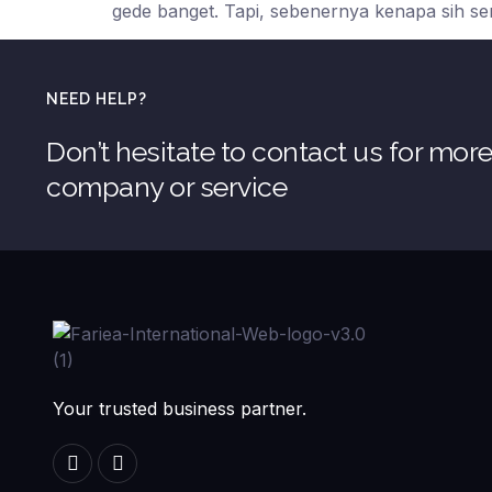
gede banget. Tapi, sebenernya kenapa sih serv
NEED HELP?
Don’t hesitate to contact us for mor
company or service
Your trusted business partner.